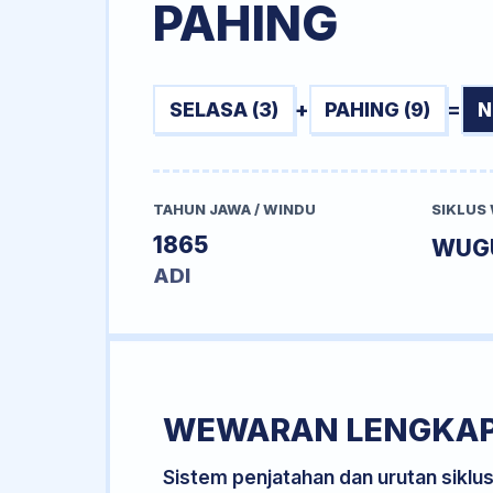
PAHING
SELASA (3)
+
PAHING (9)
=
N
TAHUN JAWA / WINDU
SIKLUS
1865
WUG
ADI
WEWARAN LENGKA
Sistem penjatahan dan urutan siklu