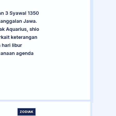
an 3 Syawal 1350
enanggalan Jawa.
ak Aquarius, shio
kait keterangan
hari libur
encanaan agenda
ZODIAK