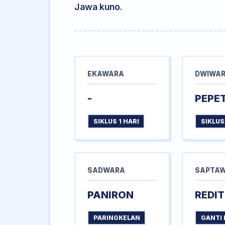
Jawa kuno.
EKAWARA
DWIWA
-
PEPE
SIKLUS 1 HARI
SIKLUS
SADWARA
SAPTA
PANIRON
REDIT
PARINGKELAN
GANTI 