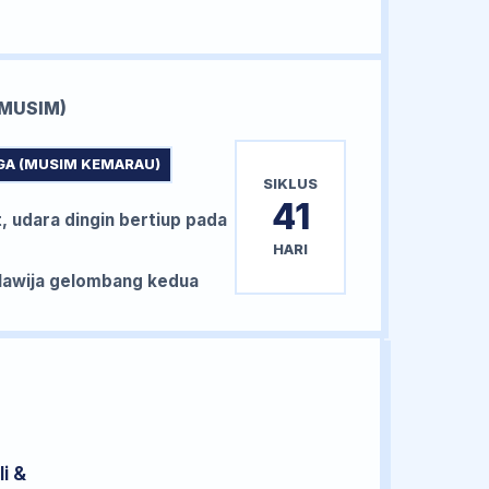
MUSIM)
GA (MUSIM KEMARAU)
SIKLUS
41
, udara dingin bertiup pada
HARI
awija gelombang kedua
i &