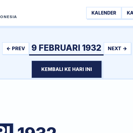
KALENDER
K
DONESIA
9 FEBRUARI 1932
← PREV
NEXT →
KEMBALI KE HARI INI
RI