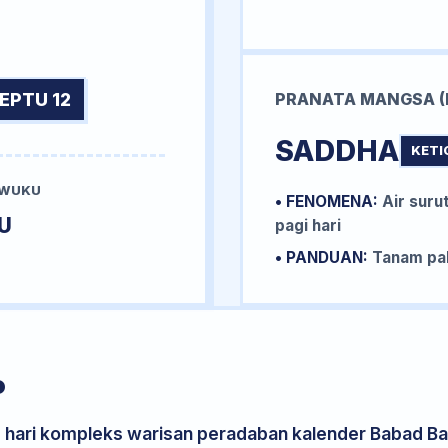
EPTU 12
PRANATA MANGSA (
SADDHA
KETI
 WUKU
• FENOMENA:
Air surut
U
pagi hari
• PANDUAN:
Tanam pal
P
s hari kompleks warisan peradaban kalender Babad Bal