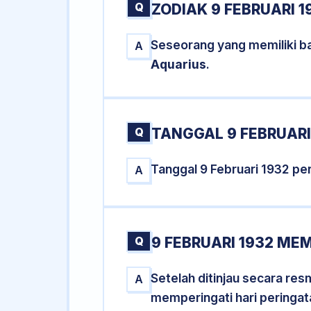
Q
ZODIAK 9 FEBRUARI 1
Seseorang yang memiliki ba
A
Aquarius
.
Q
TANGGAL 9 FEBRUARI 
Tanggal 9 Februari 1932 p
A
Q
9 FEBRUARI 1932 MEM
Setelah ditinjau secara res
A
memperingati hari peringat