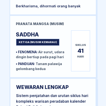
Berkharisma, dihormati orang banyak
PRANATA MANGSA (MUSIM)
SADDHA
KETIGA (MUSIM KEMARAU)
SIKLUS
41
• FENOMENA:
Air surut, udara
HARI
dingin bertiup pada pagi hari
• PANDUAN:
Tanam palawija
gelombang kedua
WEWARAN LENGKAP
Sistem penjatahan dan urutan siklus hari
kompleks warisan peradaban kalender