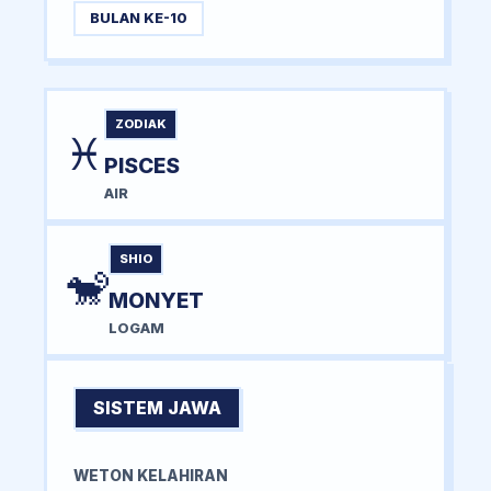
BULAN KE-10
ZODIAK
♓
PISCES
AIR
SHIO
🐒
MONYET
LOGAM
SISTEM JAWA
WETON KELAHIRAN