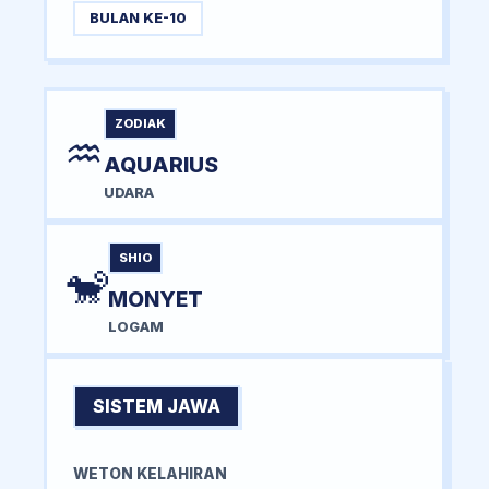
BULAN KE-10
ZODIAK
♒
AQUARIUS
UDARA
SHIO
🐒
MONYET
LOGAM
SISTEM JAWA
WETON KELAHIRAN