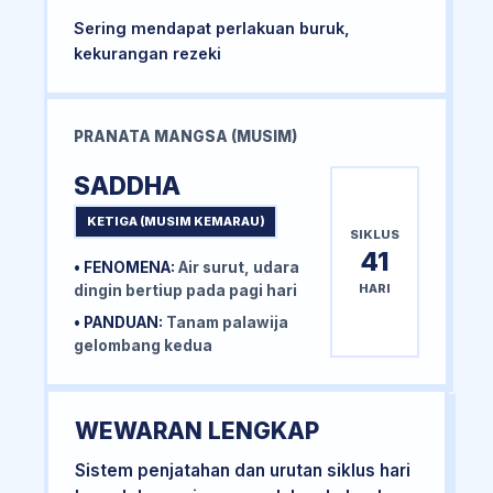
Sering mendapat perlakuan buruk,
kekurangan rezeki
PRANATA MANGSA (MUSIM)
SADDHA
KETIGA (MUSIM KEMARAU)
SIKLUS
41
• FENOMENA:
Air surut, udara
HARI
dingin bertiup pada pagi hari
• PANDUAN:
Tanam palawija
gelombang kedua
WEWARAN LENGKAP
Sistem penjatahan dan urutan siklus hari