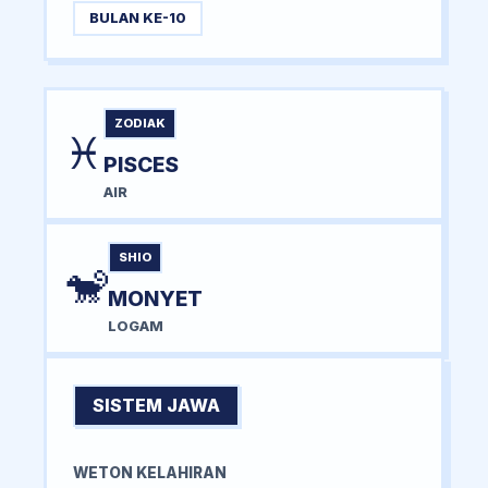
BULAN KE-10
ZODIAK
♓
PISCES
AIR
SHIO
🐒
MONYET
LOGAM
SISTEM JAWA
WETON KELAHIRAN