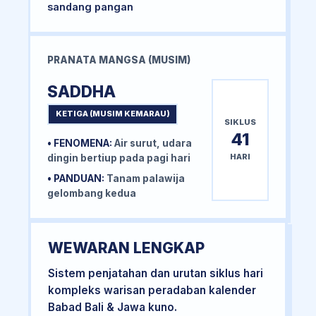
sandang pangan
PRANATA MANGSA (MUSIM)
SADDHA
KETIGA (MUSIM KEMARAU)
SIKLUS
41
• FENOMENA:
Air surut, udara
HARI
dingin bertiup pada pagi hari
• PANDUAN:
Tanam palawija
gelombang kedua
WEWARAN LENGKAP
Sistem penjatahan dan urutan siklus hari
kompleks warisan peradaban kalender
Babad Bali & Jawa kuno.