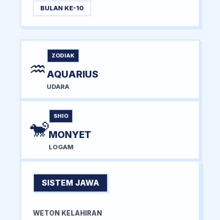
BULAN KE-10
ZODIAK
♒
AQUARIUS
UDARA
SHIO
🐒
MONYET
LOGAM
SISTEM JAWA
WETON KELAHIRAN