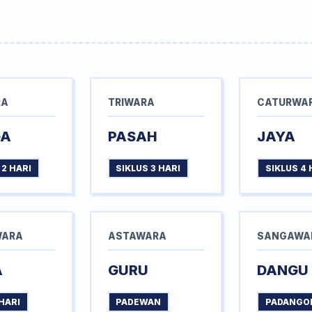
RA
TRIWARA
CATURWA
GA
PASAH
JAYA
 2 HARI
SIKLUS 3 HARI
SIKLUS 4 
WARA
ASTAWARA
SANGAWA
A
GURU
DANGU
HARI
PADEWAN
PADANGO