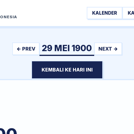
KALENDER
K
DONESIA
29 MEI 1900
← PREV
NEXT →
KEMBALI KE HARI INI