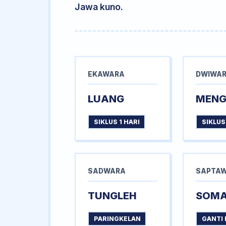
Jawa kuno.
EKAWARA
DWIWA
LUANG
MEN
SIKLUS 1 HARI
SIKLUS
SADWARA
SAPTA
TUNGLEH
SOM
PARINGKELAN
GANTI 