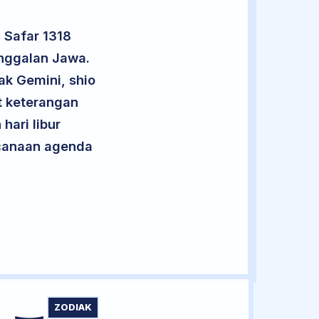
 Safar 1318
anggalan Jawa.
ak Gemini, shio
t keterangan
hari libur
encanaan agenda
ZODIAK