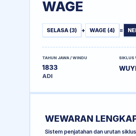
WAGE
SELASA (3)
+
WAGE (4)
=
NE
TAHUN JAWA / WINDU
SIKLUS
1833
WUY
ADI
WEWARAN LENGKA
Sistem penjatahan dan urutan siklu