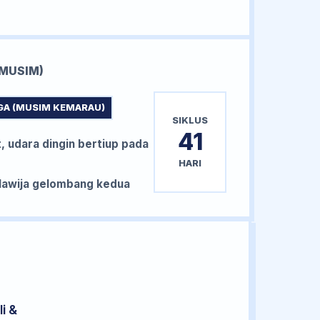
MUSIM)
GA (MUSIM KEMARAU)
SIKLUS
41
, udara dingin bertiup pada
HARI
awija gelombang kedua
i &