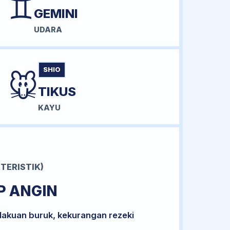
♊
GEMINI
UDARA
SHIO
🐭
TIKUS
KAYU
TERISTIK)
P ANGIN
lakuan buruk, kekurangan rezeki