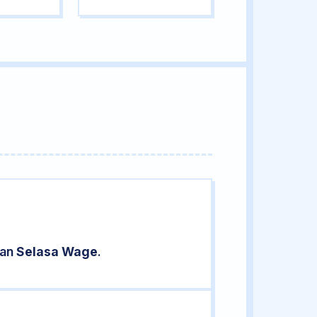
ran
Selasa Wage
.