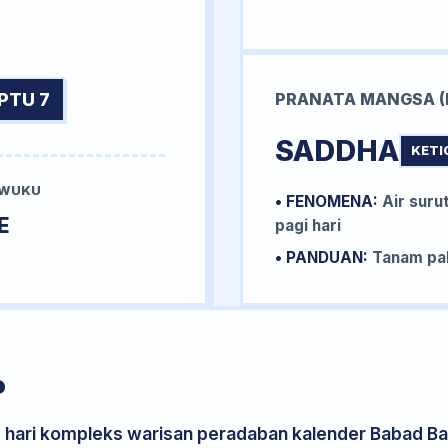
PTU 7
PRANATA MANGSA (
SADDHA
KETI
 WUKU
• FENOMENA:
Air surut
E
pagi hari
• PANDUAN:
Tanam pal
P
s hari kompleks warisan peradaban kalender Babad Bal