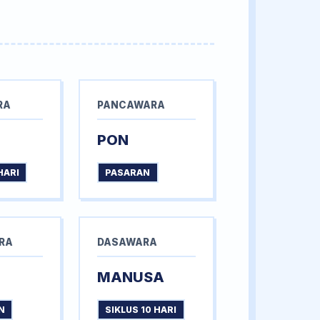
RA
PANCAWARA
PON
HARI
PASARAN
RA
DASAWARA
MANUSA
N
SIKLUS 10 HARI