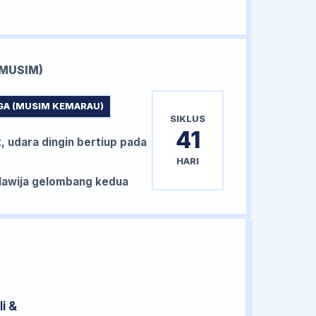
MUSIM)
GA (MUSIM KEMARAU)
SIKLUS
41
, udara dingin bertiup pada
HARI
awija gelombang kedua
i &