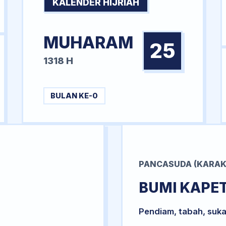
KALENDER HIJRIAH
MUHARAM
25
1318 H
BULAN KE-0
PANCASUDA (KARAK
BUMI KAPE
Pendiam, tabah, suka