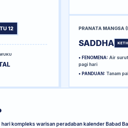
TU 12
PRANATA MANGSA (
SADDHA
KETI
 WUKU
• FENOMENA:
Air surut
TAL
pagi hari
• PANDUAN:
Tanam pal
P
s hari kompleks warisan peradaban kalender Babad Bal