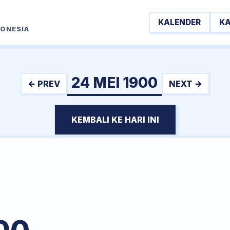
KALENDER
K
DONESIA
24 MEI 1900
← PREV
NEXT →
KEMBALI KE HARI INI