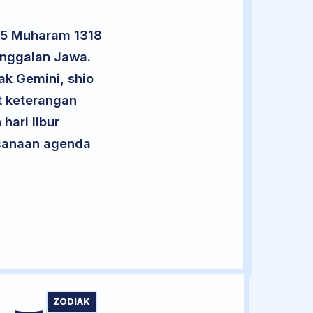
 25 Muharam 1318
anggalan Jawa.
ak Gemini, shio
t keterangan
hari libur
encanaan agenda
ZODIAK