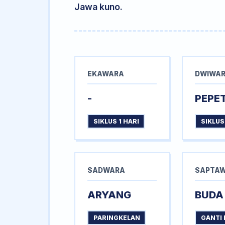
Jawa kuno.
EKAWARA
DWIWA
-
PEPE
SIKLUS 1 HARI
SIKLUS
SADWARA
SAPTA
ARYANG
BUDA
PARINGKELAN
GANTI 