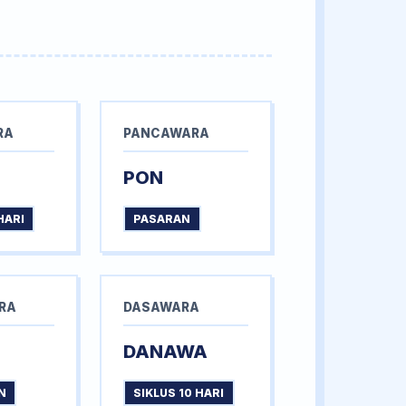
RA
PANCAWARA
PON
HARI
PASARAN
RA
DASAWARA
DANAWA
N
SIKLUS 10 HARI