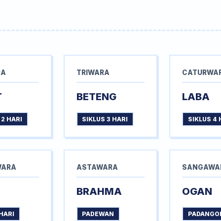
RA
TRIWARA
CATURWA
T
BETENG
LABA
 2 HARI
SIKLUS 3 HARI
SIKLUS 4 
WARA
ASTAWARA
SANGAWA
BRAHMA
OGAN
HARI
PADEWAN
PADANGO