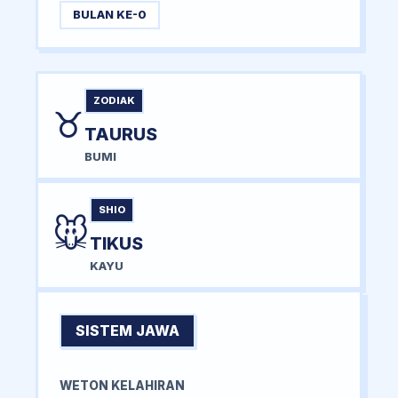
BULAN KE-0
ZODIAK
♉
TAURUS
BUMI
SHIO
🐭
TIKUS
KAYU
SISTEM JAWA
WETON KELAHIRAN