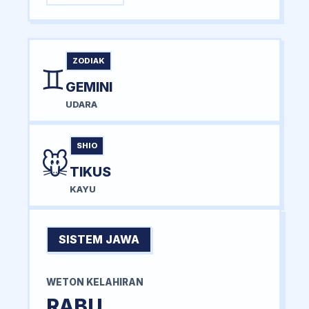
ZODIAK
♊
GEMINI
UDARA
SHIO
🐭
TIKUS
KAYU
SISTEM JAWA
WETON KELAHIRAN
RABU