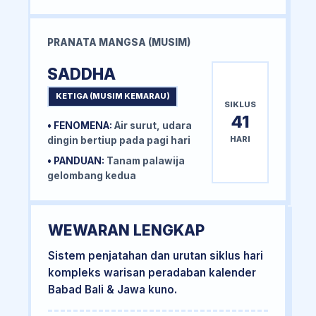
PRANATA MANGSA (MUSIM)
SADDHA
KETIGA (MUSIM KEMARAU)
SIKLUS
41
• FENOMENA:
Air surut, udara
HARI
dingin bertiup pada pagi hari
• PANDUAN:
Tanam palawija
gelombang kedua
WEWARAN LENGKAP
Sistem penjatahan dan urutan siklus hari
kompleks warisan peradaban kalender
Babad Bali & Jawa kuno.