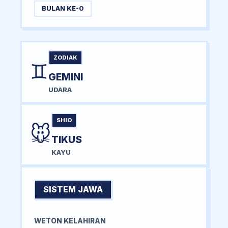
BULAN KE-0
ZODIAK
♊
GEMINI
UDARA
SHIO
🐭
TIKUS
KAYU
SISTEM JAWA
WETON KELAHIRAN