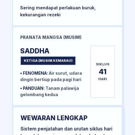
Sering mendapat perlakuan buruk,
kekurangan rezeki
PRANATA MANGSA (MUSIM)
SADDHA
KETIGA (MUSIM KEMARAU)
SIKLUS
41
• FENOMENA:
Air surut, udara
HARI
dingin bertiup pada pagi hari
• PANDUAN:
Tanam palawija
gelombang kedua
WEWARAN LENGKAP
Sistem penjatahan dan urutan siklus hari