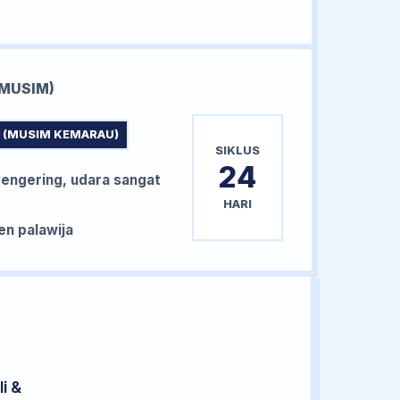
MUSIM)
 (MUSIM KEMARAU)
SIKLUS
24
ngering, udara sangat
HARI
n palawija
i &