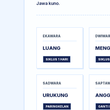
Jawa kuno.
EKAWARA
DWIWA
LUANG
MEN
SIKLUS 1 HARI
SIKLUS
SADWARA
SAPTA
URUKUNG
ANG
PARINGKELAN
GANTI 