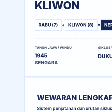
KLIWON
RABU (7)
+
KLIWON (8)
=
NE
TAHUN JAWA / WINDU
SIKLUS
1945
DUK
SENGARA
WEWARAN LENGKA
Sistem penjatahan dan urutan siklu