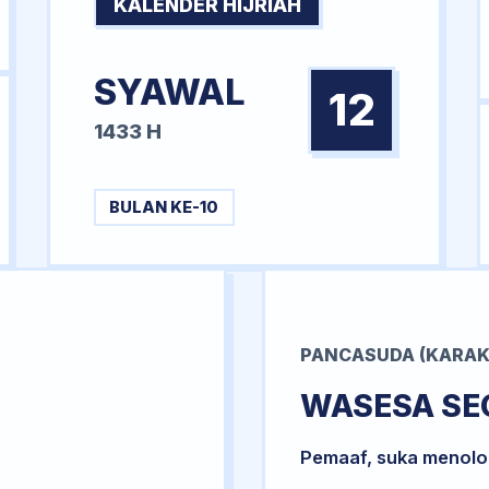
KALENDER HIJRIAH
SYAWAL
12
1433 H
BULAN KE-10
PANCASUDA (KARAK
WASESA SE
Pemaaf, suka menol