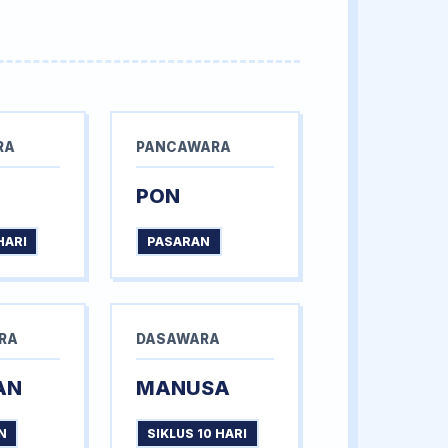
RA
PANCAWARA
PON
HARI
PASARAN
RA
DASAWARA
AN
MANUSA
N
SIKLUS 10 HARI