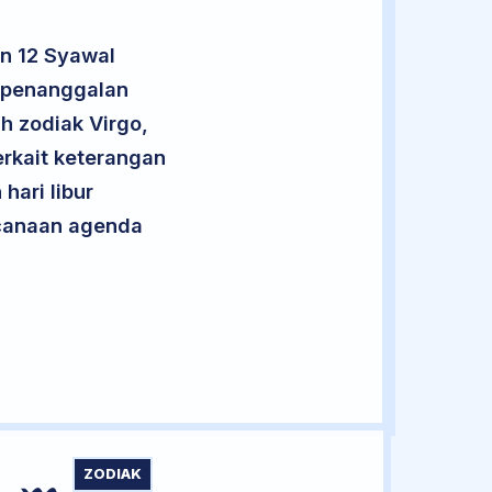
n 12 Syawal
t penanggalan
h zodiak Virgo,
rkait keterangan
hari libur
encanaan agenda
ZODIAK