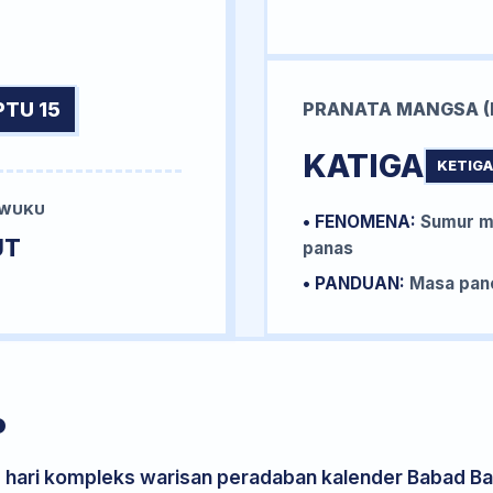
PTU 15
PRANATA MANGSA (
KATIGA
KETIGA
 WUKU
• FENOMENA:
Sumur me
UT
panas
• PANDUAN:
Masa pane
P
s hari kompleks warisan peradaban kalender Babad Bal