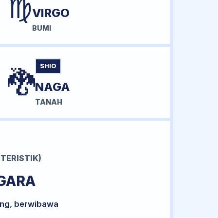
♍
VIRGO
BUMI
SHIO
🐉
NAGA
TANAH
TERISTIK)
GARA
ong, berwibawa