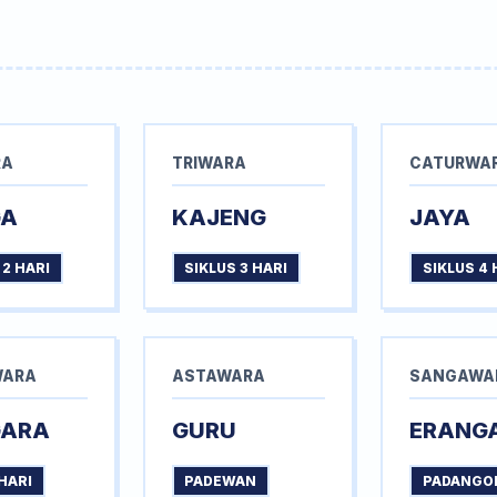
RA
TRIWARA
CATURWA
GA
KAJENG
JAYA
 2 HARI
SIKLUS 3 HARI
SIKLUS 4 
WARA
ASTAWARA
SANGAWA
GARA
GURU
ERANG
HARI
PADEWAN
PADANGO