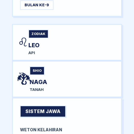
BULAN KE-9
ZODIAK
♌
LEO
API
SHIO
🐉
NAGA
TANAH
SISTEM JAWA
WETON KELAHIRAN