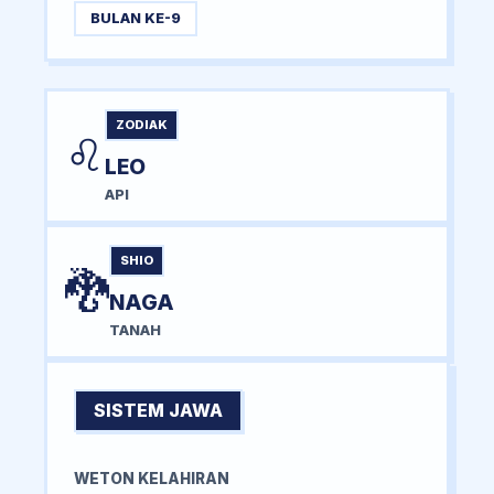
BULAN KE-9
ZODIAK
♌
LEO
API
SHIO
🐉
NAGA
TANAH
SISTEM JAWA
WETON KELAHIRAN