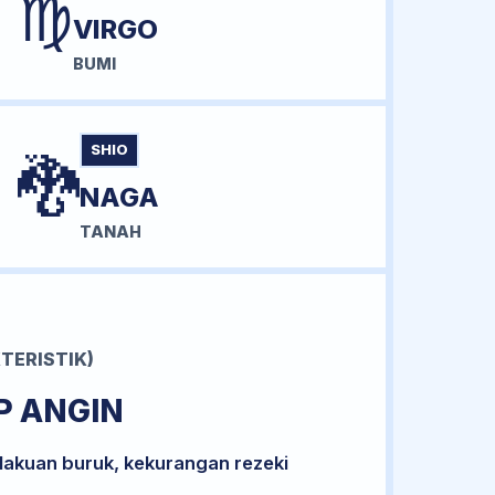
♍
VIRGO
BUMI
SHIO
🐉
NAGA
TANAH
TERISTIK)
P ANGIN
lakuan buruk, kekurangan rezeki