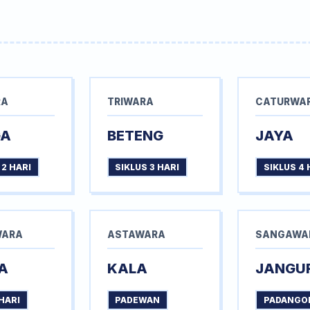
RA
TRIWARA
CATURWA
GA
BETENG
JAYA
 2 HARI
SIKLUS 3 HARI
SIKLUS 4 
WARA
ASTAWARA
SANGAWA
A
KALA
JANGU
HARI
PADEWAN
PADANGO