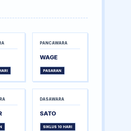
RA
PANCAWARA
WAGE
HARI
PASARAN
RA
DASAWARA
R
SATO
N
SIKLUS 10 HARI