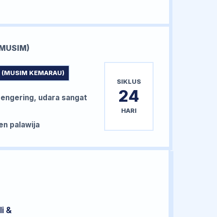
MUSIM)
 (MUSIM KEMARAU)
SIKLUS
24
ngering, udara sangat
HARI
n palawija
i &