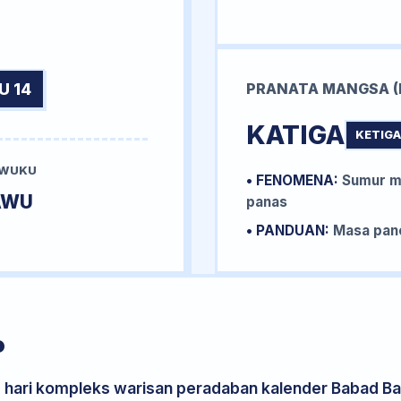
U 14
PRANATA MANGSA (
KATIGA
KETIGA
 WUKU
• FENOMENA:
Sumur me
AWU
panas
• PANDUAN:
Masa pane
P
s hari kompleks warisan peradaban kalender Babad Bal