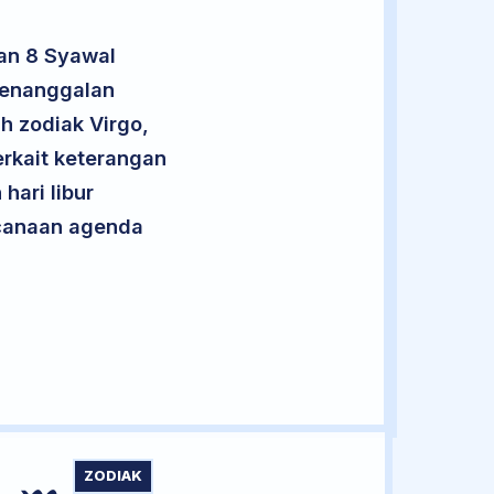
an 8 Syawal
penanggalan
h zodiak Virgo,
rkait keterangan
hari libur
encanaan agenda
ZODIAK