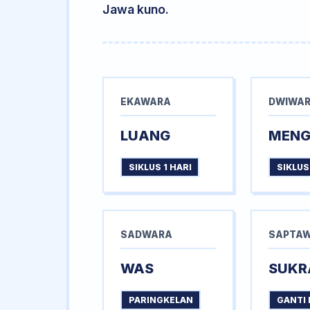
Jawa kuno.
EKAWARA
DWIWA
LUANG
MEN
SIKLUS 1 HARI
SIKLUS
SADWARA
SAPTA
WAS
SUKR
PARINGKELAN
GANTI 