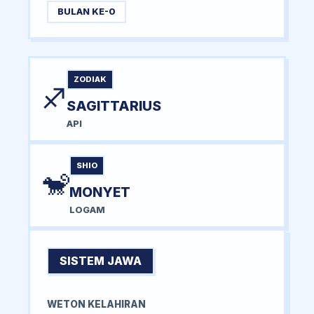
BULAN KE-0
ZODIAK
♐
SAGITTARIUS
API
SHIO
🐒
MONYET
LOGAM
SISTEM JAWA
WETON KELAHIRAN