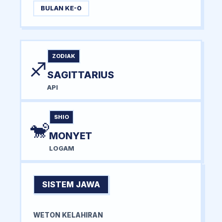
BULAN KE-0
ZODIAK
♐
SAGITTARIUS
API
SHIO
🐒
MONYET
LOGAM
SISTEM JAWA
WETON KELAHIRAN