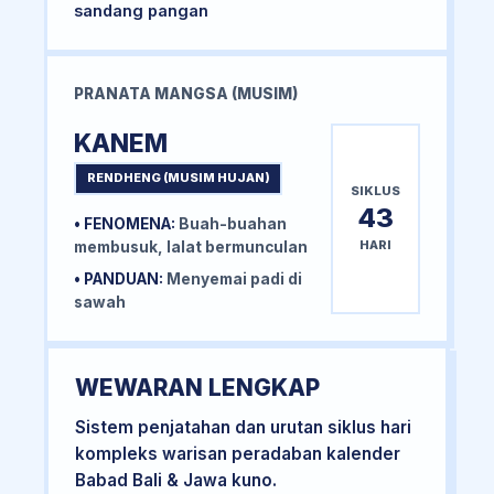
sandang pangan
PRANATA MANGSA (MUSIM)
KANEM
RENDHENG (MUSIM HUJAN)
SIKLUS
43
• FENOMENA:
Buah-buahan
HARI
membusuk, lalat bermunculan
• PANDUAN:
Menyemai padi di
sawah
WEWARAN LENGKAP
Sistem penjatahan dan urutan siklus hari
kompleks warisan peradaban kalender
Babad Bali & Jawa kuno.