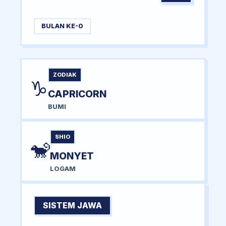
BULAN KE-0
ZODIAK
♑
CAPRICORN
BUMI
SHIO
🐒
MONYET
LOGAM
SISTEM JAWA