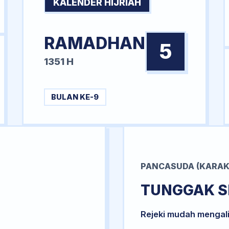
KALENDER HIJRIAH
RAMADHAN
5
1351 H
BULAN KE-9
PANCASUDA (KARAK
TUNGGAK S
Rejeki mudah mengal