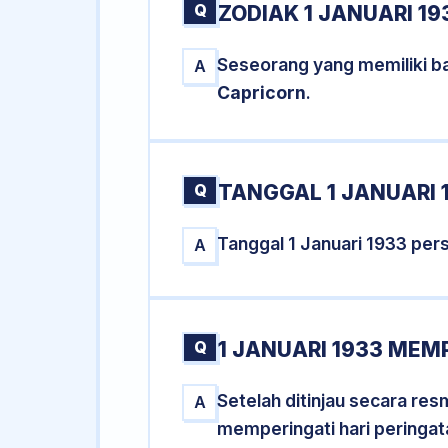
Q
ZODIAK 1 JANUARI 19
Seseorang yang memiliki ba
A
Capricorn
.
Q
TANGGAL 1 JANUARI 
Tanggal 1 Januari 1933 pe
A
Q
1 JANUARI 1933 MEM
Setelah ditinjau secara res
A
memperingati hari peringat