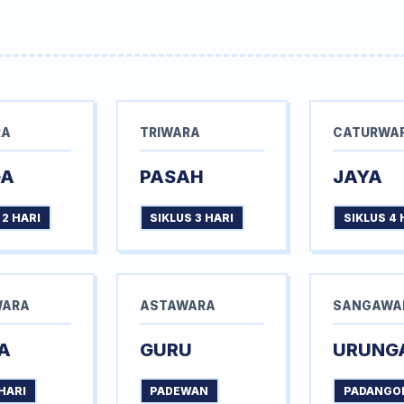
RA
TRIWARA
CATURWA
GA
PASAH
JAYA
 2 HARI
SIKLUS 3 HARI
SIKLUS 4 
WARA
ASTAWARA
SANGAWA
A
GURU
URUNG
HARI
PADEWAN
PADANGO