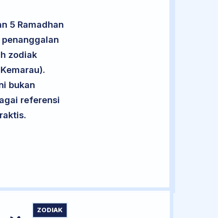
lan 5 Ramadhan
t penanggalan
uh zodiak
 Kemarau).
ini bukan
agai referensi
aktis.
ZODIAK