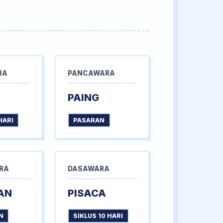
RA
PANCAWARA
PAING
HARI
PASARAN
RA
DASAWARA
AN
PISACA
N
SIKLUS 10 HARI