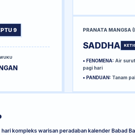
EPTU 9
PRANATA MANGSA (
SADDHA
KETI
 WUKU
• FENOMENA:
Air surut
INGAN
pagi hari
• PANDUAN:
Tanam pal
P
s hari kompleks warisan peradaban kalender Babad Bal