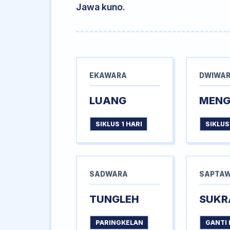
Jawa kuno.
EKAWARA
DWIWA
LUANG
MEN
SIKLUS 1 HARI
SIKLUS
SADWARA
SAPTA
TUNGLEH
SUKR
PARINGKELAN
GANTI 