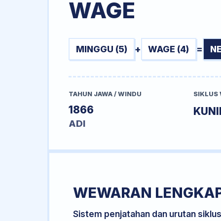
WAGE
MINGGU (5)
+
WAGE (4)
=
N
TAHUN JAWA / WINDU
SIKLUS
1866
KUN
ADI
WEWARAN LENGKA
Sistem penjatahan dan urutan siklu