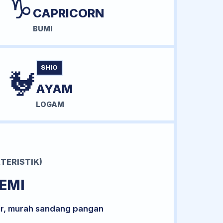
♑
CAPRICORN
BUMI
SHIO
🐓
AYAM
LOGAM
TERISTIK)
EMI
ir, murah sandang pangan