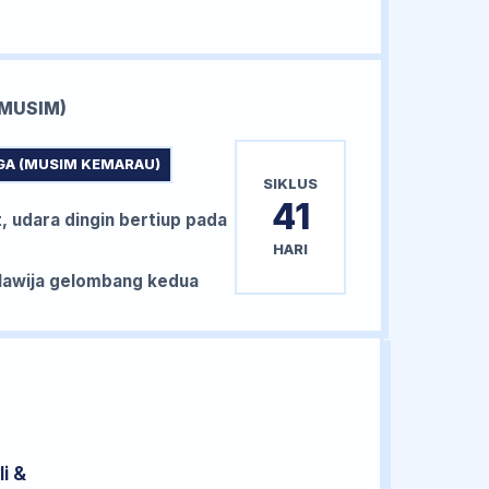
MUSIM)
GA (MUSIM KEMARAU)
SIKLUS
41
, udara dingin bertiup pada
HARI
awija gelombang kedua
i &