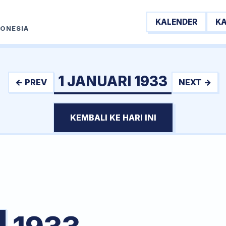
KALENDER
K
DONESIA
1 JANUARI 1933
← PREV
NEXT →
KEMBALI KE HARI INI
I