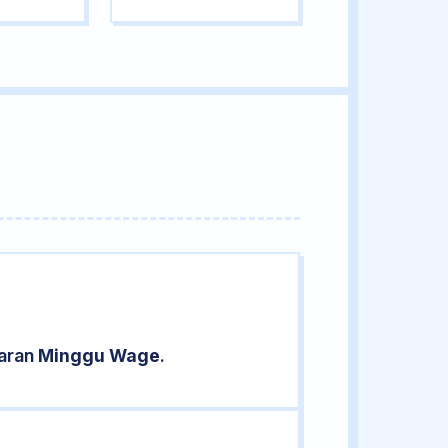
saran
Minggu Wage
.