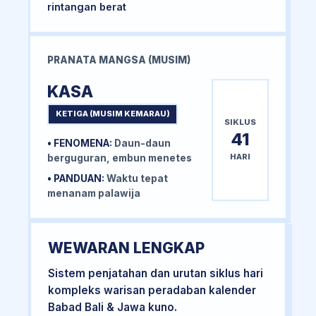
rintangan berat
PRANATA MANGSA (MUSIM)
KASA
KETIGA (MUSIM KEMARAU)
SIKLUS
41
• FENOMENA:
Daun-daun
HARI
berguguran, embun menetes
• PANDUAN:
Waktu tepat
menanam palawija
WEWARAN LENGKAP
Sistem penjatahan dan urutan siklus hari
kompleks warisan peradaban kalender
Babad Bali & Jawa kuno.