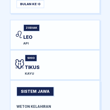
BULAN KE-0
ZODIAK
♌
LEO
API
SHIO
🐭
TIKUS
KAYU
SISTEM JAWA
WETON KELAHIRAN