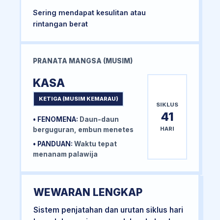
Sering mendapat kesulitan atau
rintangan berat
PRANATA MANGSA (MUSIM)
KASA
KETIGA (MUSIM KEMARAU)
SIKLUS
41
• FENOMENA:
Daun-daun
HARI
berguguran, embun menetes
• PANDUAN:
Waktu tepat
menanam palawija
WEWARAN LENGKAP
Sistem penjatahan dan urutan siklus hari