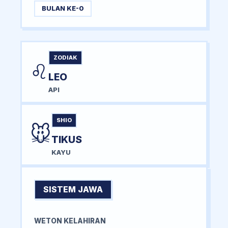
BULAN KE-0
ZODIAK
♌
LEO
API
SHIO
🐭
TIKUS
KAYU
SISTEM JAWA
WETON KELAHIRAN