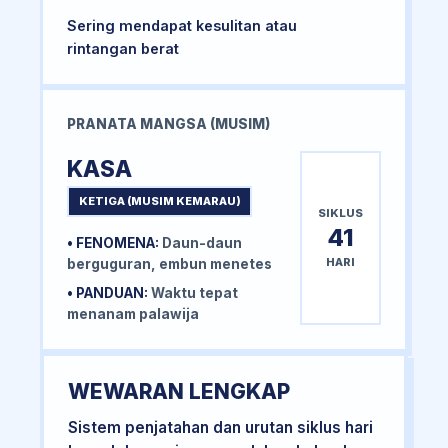
Sering mendapat kesulitan atau
rintangan berat
PRANATA MANGSA (MUSIM)
KASA
KETIGA (MUSIM KEMARAU)
SIKLUS
41
• FENOMENA:
Daun-daun
HARI
berguguran, embun menetes
• PANDUAN:
Waktu tepat
menanam palawija
WEWARAN LENGKAP
Sistem penjatahan dan urutan siklus hari