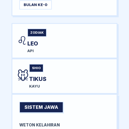
BULAN KE-0
ZODIAK
♌
LEO
API
SHIO
🐭
TIKUS
KAYU
SISTEM JAWA
WETON KELAHIRAN