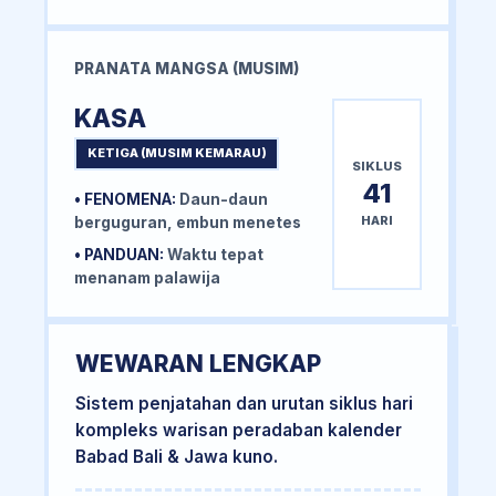
PRANATA MANGSA (MUSIM)
KASA
KETIGA (MUSIM KEMARAU)
SIKLUS
41
• FENOMENA:
Daun-daun
HARI
berguguran, embun menetes
• PANDUAN:
Waktu tepat
menanam palawija
WEWARAN LENGKAP
Sistem penjatahan dan urutan siklus hari
kompleks warisan peradaban kalender
Babad Bali & Jawa kuno.