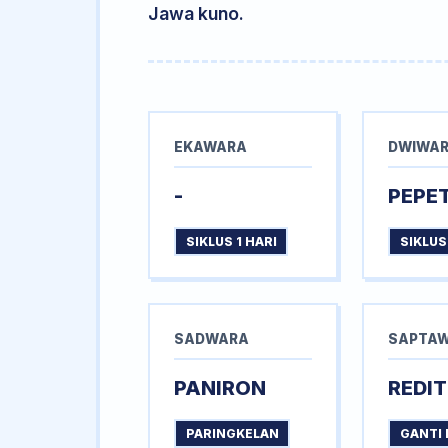
Jawa kuno.
EKAWARA
DWIWA
-
PEPE
SIKLUS 1 HARI
SIKLUS
SADWARA
SAPTA
PANIRON
REDIT
PARINGKELAN
GANTI 