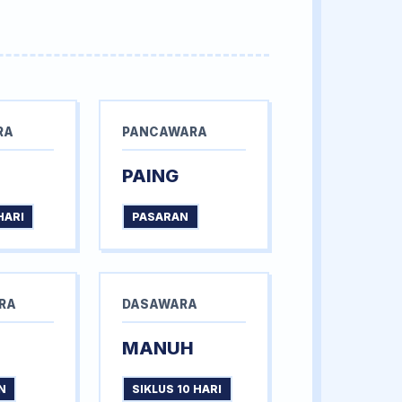
RA
PANCAWARA
PAING
HARI
PASARAN
RA
DASAWARA
MANUH
N
SIKLUS 10 HARI