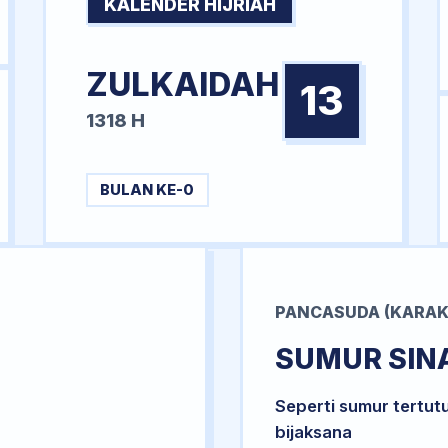
KALENDER HIJRIAH
ZULKAIDAH
13
1318 H
BULAN KE-0
PANCASUDA (KARAK
SUMUR SIN
Seperti sumur tertut
bijaksana