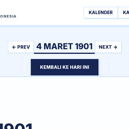
KALENDER
K
DONESIA
4 MARET 1901
← PREV
NEXT →
KEMBALI KE HARI INI