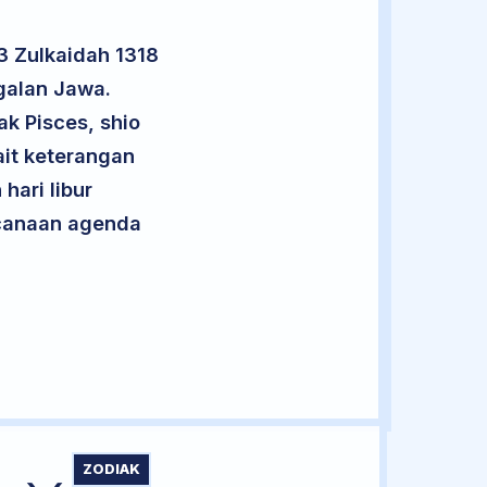
3 Zulkaidah 1318
galan Jawa.
ak Pisces, shio
it keterangan
hari libur
encanaan agenda
ZODIAK