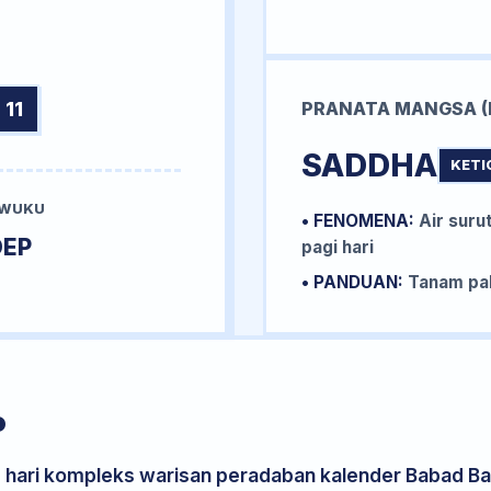
 11
PRANATA MANGSA (
SADDHA
KETI
 WUKU
• FENOMENA:
Air surut
DEP
pagi hari
• PANDUAN:
Tanam pal
P
s hari kompleks warisan peradaban kalender Babad Bal