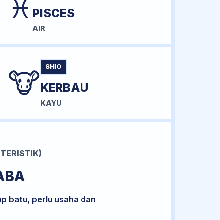
♓
PISCES
AIR
SHIO
🐮
KERBAU
KAYU
TERISTIK)
ABA
up batu, perlu usaha dan