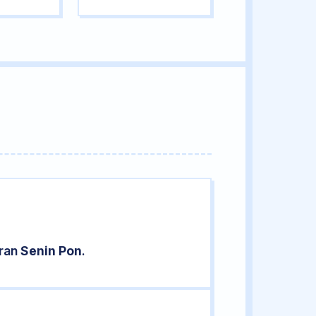
aran
Senin Pon
.