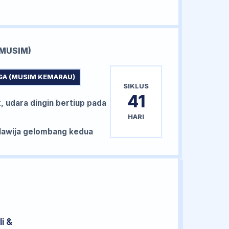
MUSIM)
GA (MUSIM KEMARAU)
SIKLUS
41
, udara dingin bertiup pada
HARI
awija gelombang kedua
i &