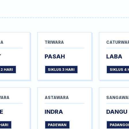
RA
TRIWARA
CATURWA
T
PASAH
LABA
 2 HARI
SIKLUS 3 HARI
SIKLUS 4 
WARA
ASTAWARA
SANGAWA
E
INDRA
DANGU
HARI
PADEWAN
PADANGO