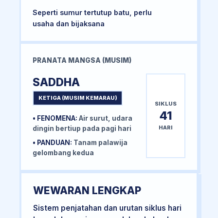
Seperti sumur tertutup batu, perlu
usaha dan bijaksana
PRANATA MANGSA (MUSIM)
SADDHA
KETIGA (MUSIM KEMARAU)
SIKLUS
41
• FENOMENA:
Air surut, udara
HARI
dingin bertiup pada pagi hari
• PANDUAN:
Tanam palawija
gelombang kedua
WEWARAN LENGKAP
Sistem penjatahan dan urutan siklus hari