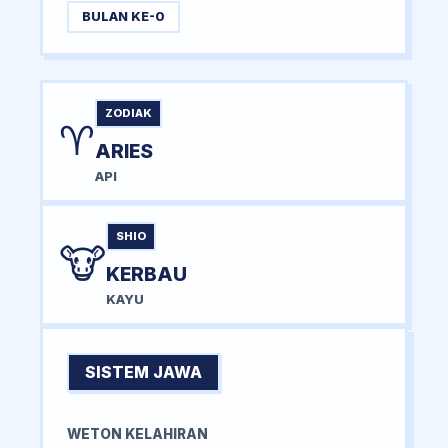
BULAN KE-0
ZODIAK
♈
ARIES
API
SHIO
🐮
KERBAU
KAYU
SISTEM JAWA
WETON KELAHIRAN