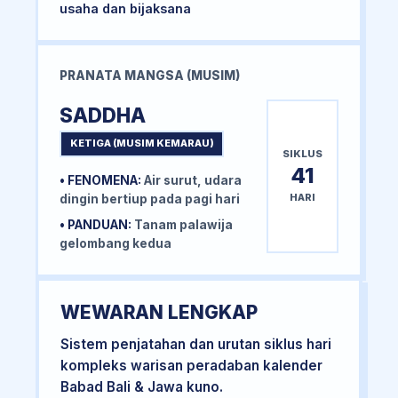
usaha dan bijaksana
PRANATA MANGSA (MUSIM)
SADDHA
KETIGA (MUSIM KEMARAU)
SIKLUS
41
• FENOMENA:
Air surut, udara
HARI
dingin bertiup pada pagi hari
• PANDUAN:
Tanam palawija
gelombang kedua
WEWARAN LENGKAP
Sistem penjatahan dan urutan siklus hari
kompleks warisan peradaban kalender
Babad Bali & Jawa kuno.