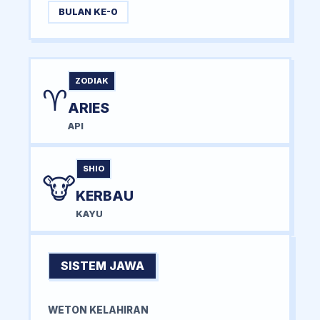
BULAN KE-0
ZODIAK
♈
ARIES
API
SHIO
🐮
KERBAU
KAYU
SISTEM JAWA
WETON KELAHIRAN