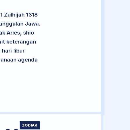
 Zulhijah 1318
nanggalan Jawa.
k Aries, shio
it keterangan
hari libur
encanaan agenda
ZODIAK