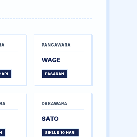
RA
PANCAWARA
WAGE
HARI
PASARAN
RA
DASAWARA
SATO
N
SIKLUS 10 HARI