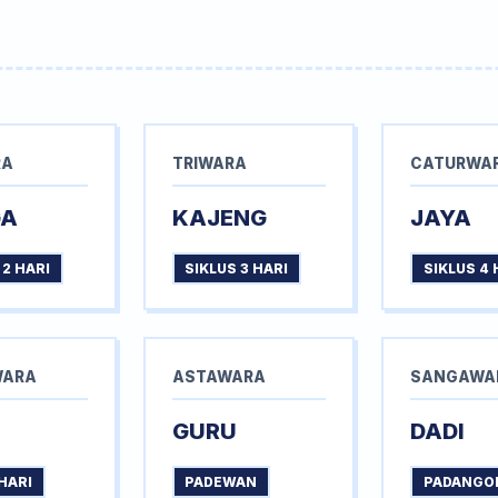
RA
TRIWARA
CATURWA
GA
KAJENG
JAYA
 2 HARI
SIKLUS 3 HARI
SIKLUS 4 
WARA
ASTAWARA
SANGAWA
GURU
DADI
HARI
PADEWAN
PADANGO