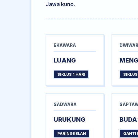
Jawa kuno.
EKAWARA
DWIWA
LUANG
MEN
SIKLUS 1 HARI
SIKLUS
SADWARA
SAPTA
URUKUNG
BUDA
PARINGKELAN
GANTI 