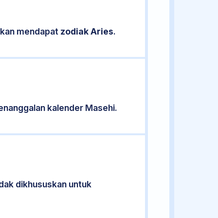
asikan mendapat
zodiak Aries
.
enanggalan kalender Masehi.
idak dikhususkan untuk