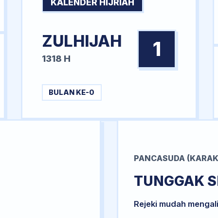
KALENDER HIJRIAH
ZULHIJAH
1
1318 H
BULAN KE-0
PANCASUDA (KARAK
TUNGGAK S
Rejeki mudah mengal