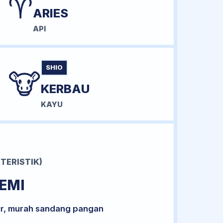
♈
ARIES
API
SHIO
🐮
KERBAU
KAYU
TERISTIK)
EMI
ir, murah sandang pangan