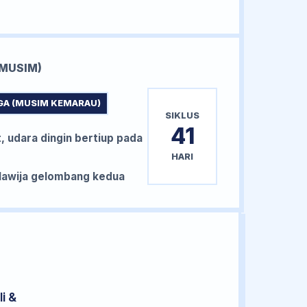
MUSIM)
GA (MUSIM KEMARAU)
SIKLUS
41
, udara dingin bertiup pada
HARI
awija gelombang kedua
i &