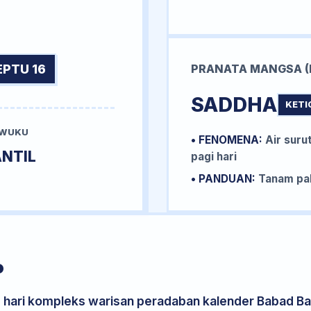
EPTU 16
PRANATA MANGSA (
SADDHA
KETI
 WUKU
• FENOMENA:
Air surut
NTIL
pagi hari
• PANDUAN:
Tanam pal
P
s hari kompleks warisan peradaban kalender Babad Bal