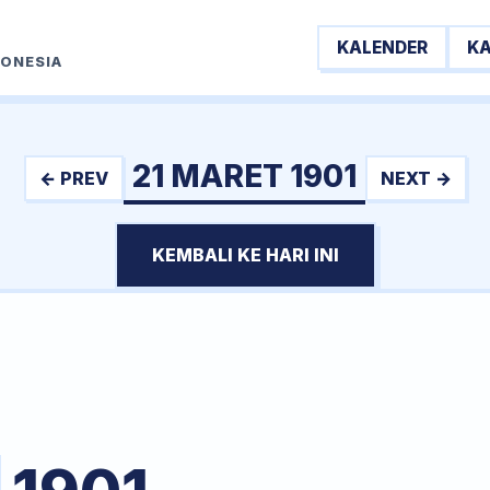
KALENDER
K
DONESIA
21 MARET 1901
← PREV
NEXT →
KEMBALI KE HARI INI