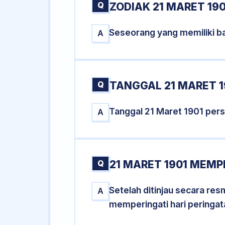
Q
ZODIAK 21 MARET 190
Seseorang yang memiliki ba
A
Q
TANGGAL 21 MARET 1
Tanggal 21 Maret 1901 per
A
Q
21 MARET 1901 MEMP
Setelah ditinjau secara re
A
memperingati hari peringat