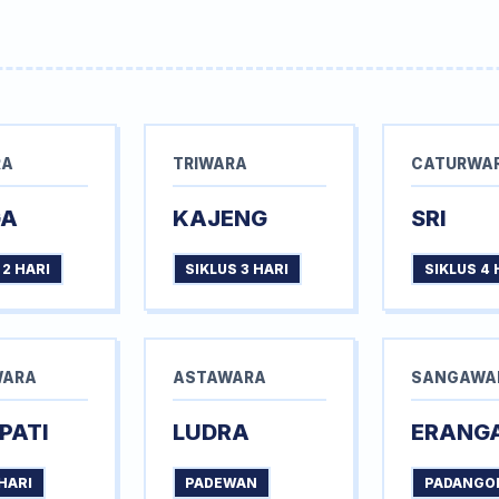
RA
TRIWARA
CATURWA
GA
KAJENG
SRI
 2 HARI
SIKLUS 3 HARI
SIKLUS 4 
WARA
ASTAWARA
SANGAWA
PATI
LUDRA
ERANG
HARI
PADEWAN
PADANGO