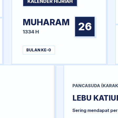
KALENDER HIJRIAH
MUHARAM
26
1334 H
BULAN KE-0
PANCASUDA (KARAK
LEBU KATIU
Sering mendapat per