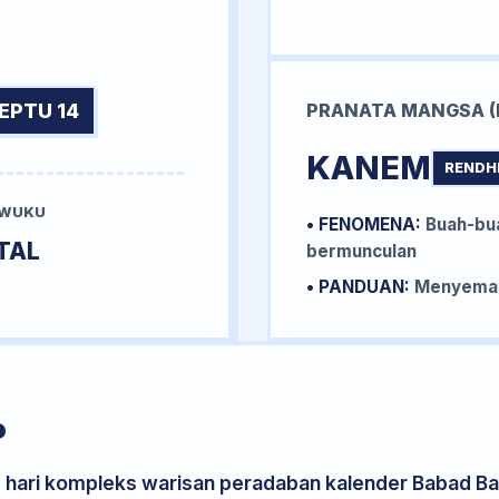
EPTU 14
PRANATA MANGSA (
KANEM
RENDH
 WUKU
• FENOMENA:
Buah-bua
TAL
bermunculan
• PANDUAN:
Menyemai 
P
s hari kompleks warisan peradaban kalender Babad Bal