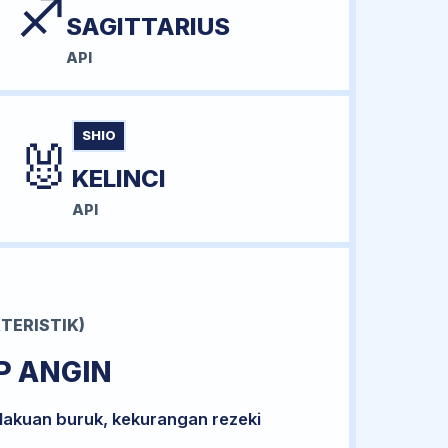
♐
SAGITTARIUS
API
SHIO
🐰
KELINCI
API
TERISTIK)
P ANGIN
lakuan buruk, kekurangan rezeki