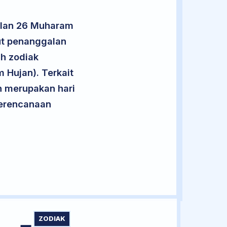
alan 26 Muharam
ut penanggalan
uh zodiak
 Hujan). Terkait
an merupakan hari
 perencanaan
ZODIAK