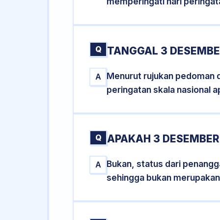
memperingati hari peringat
Q
TANGGAL 3 DESEMBER
Menurut rujukan pedoman dar
A
peringatan skala nasional a
Q
APAKAH 3 DESEMBER
Bukan, status dari penangga
A
sehingga bukan merupakan