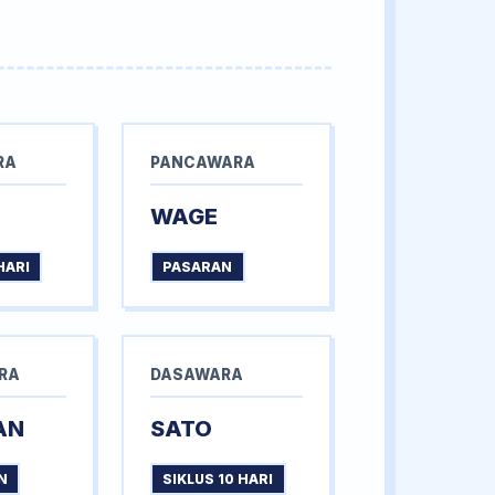
RA
PANCAWARA
WAGE
HARI
PASARAN
RA
DASAWARA
AN
SATO
N
SIKLUS 10 HARI