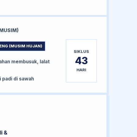
MUSIM)
ENG (MUSIM HUJAN)
SIKLUS
43
han membusuk, lalat
HARI
padi di sawah
i &