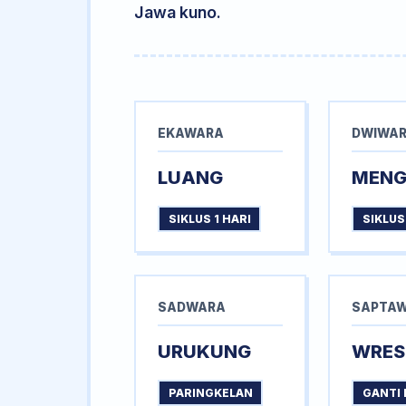
Jawa kuno.
EKAWARA
DWIWA
LUANG
MEN
SIKLUS 1 HARI
SIKLUS
SADWARA
SAPTA
URUKUNG
WRES
PARINGKELAN
GANTI 