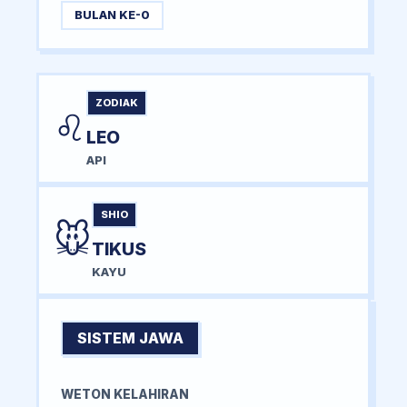
BULAN KE-0
ZODIAK
♌
LEO
API
SHIO
🐭
TIKUS
KAYU
SISTEM JAWA
WETON KELAHIRAN