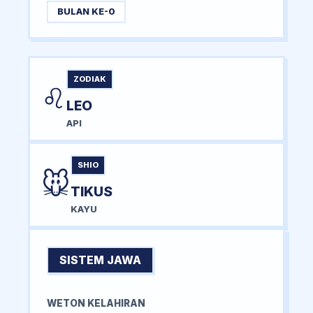
BULAN KE-0
ZODIAK
♌
LEO
API
SHIO
🐭
TIKUS
KAYU
SISTEM JAWA
WETON KELAHIRAN