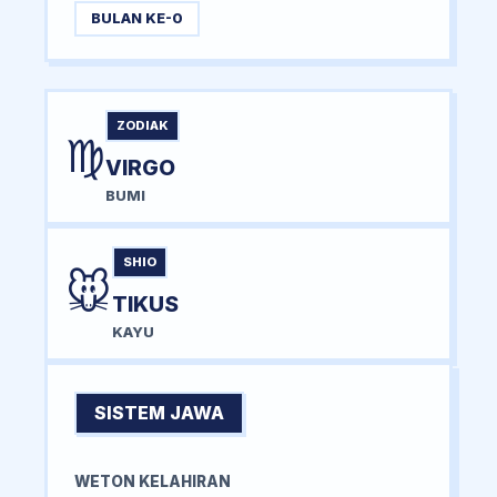
BULAN KE-0
ZODIAK
♍
VIRGO
BUMI
SHIO
🐭
TIKUS
KAYU
SISTEM JAWA
WETON KELAHIRAN