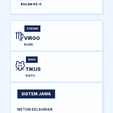
BULAN KE-0
ZODIAK
♍
VIRGO
BUMI
SHIO
🐭
TIKUS
KAYU
SISTEM JAWA
WETON KELAHIRAN