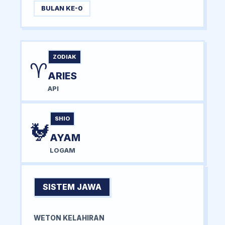
BULAN KE-0
ZODIAK
♈
ARIES
API
SHIO
🐓
AYAM
LOGAM
SISTEM JAWA
WETON KELAHIRAN