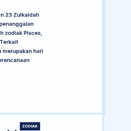
n 23 Zulkaidah
t penanggalan
h zodiak Pisces,
Terkait
an merupakan hari
 perencanaan
ZODIAK