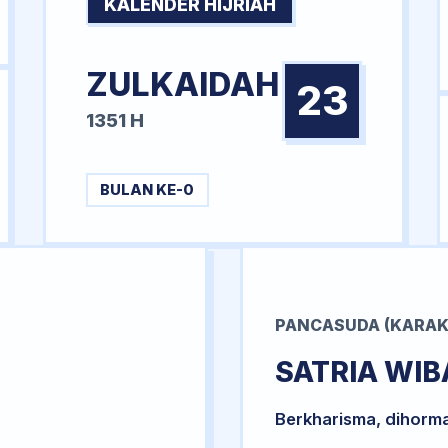
KALENDER HIJRIAH
ZULKAIDAH
23
1351 H
BULAN KE-0
PANCASUDA (KARAK
SATRIA WI
Berkharisma, dihorm