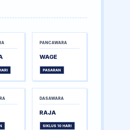
RA
PANCAWARA
A
WAGE
HARI
PASARAN
RA
DASAWARA
RAJA
N
SIKLUS 10 HARI