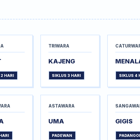
RA
TRIWARA
CATURWA
T
KAJENG
MENAL
 2 HARI
SIKLUS 3 HARI
SIKLUS 4 
WARA
ASTAWARA
SANGAWA
A
UMA
GIGIS
HARI
PADEWAN
PADANGO