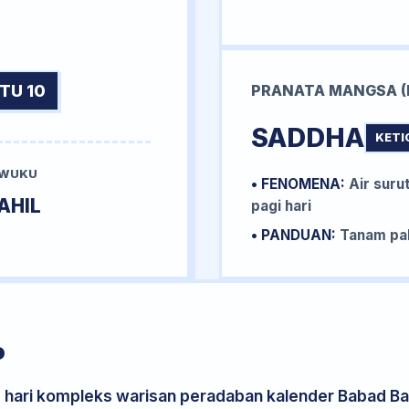
TU 10
PRANATA MANGSA (
SADDHA
KETI
 WUKU
• FENOMENA:
Air surut
AHIL
pagi hari
• PANDUAN:
Tanam pal
P
s hari kompleks warisan peradaban kalender Babad Bal