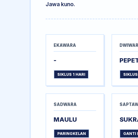
Jawa kuno.
EKAWARA
DWIWA
-
PEPE
SIKLUS 1 HARI
SIKLUS
SADWARA
SAPTA
MAULU
SUKR
PARINGKELAN
GANTI 