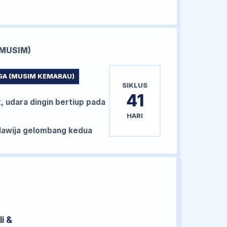
MUSIM)
GA (MUSIM KEMARAU)
SIKLUS
41
, udara dingin bertiup pada
HARI
awija gelombang kedua
i &