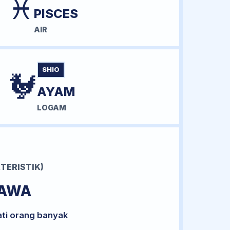
♓
PISCES
AIR
SHIO
🐓
AYAM
LOGAM
TERISTIK)
BAWA
ati orang banyak