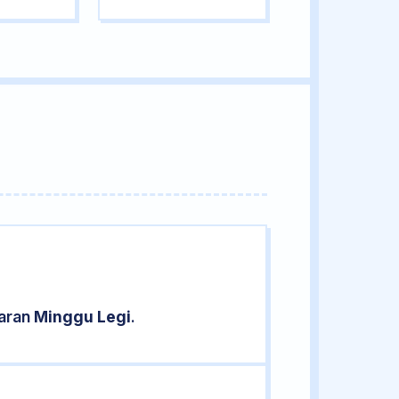
saran
Minggu Legi
.