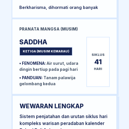
Berkharisma, dihormati orang banyak
PRANATA MANGSA (MUSIM)
SADDHA
KETIGA (MUSIM KEMARAU)
SIKLUS
41
• FENOMENA:
Air surut, udara
HARI
dingin bertiup pada pagi hari
• PANDUAN:
Tanam palawija
gelombang kedua
WEWARAN LENGKAP
Sistem penjatahan dan urutan siklus hari
kompleks warisan peradaban kalender