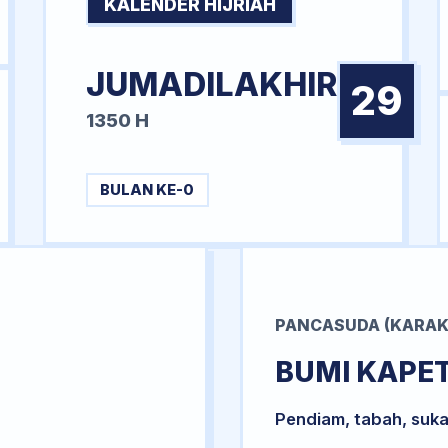
KALENDER HIJRIAH
JUMADILAKHIR
29
1350 H
BULAN KE-0
PANCASUDA (KARAK
BUMI KAPE
Pendiam, tabah, suka