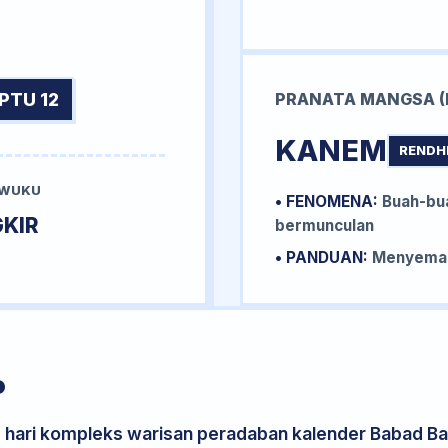
PTU 12
PRANATA MANGSA (
KANEM
RENDH
 WUKU
• FENOMENA:
Buah-bua
KIR
bermunculan
• PANDUAN:
Menyemai 
P
s hari kompleks warisan peradaban kalender Babad Bal