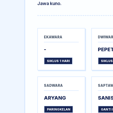
Jawa kuno.
EKAWARA
DWIWA
-
PEPE
SIKLUS 1 HARI
SIKLUS
SADWARA
SAPTA
ARYANG
SANI
PARINGKELAN
GANTI 