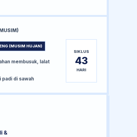
MUSIM)
ENG (MUSIM HUJAN)
SIKLUS
43
han membusuk, lalat
HARI
padi di sawah
i &