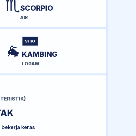
♏
SCORPIO
AIR
SHIO
🐐
KAMBING
LOGAM
TERISTIK)
TAK
 bekerja keras