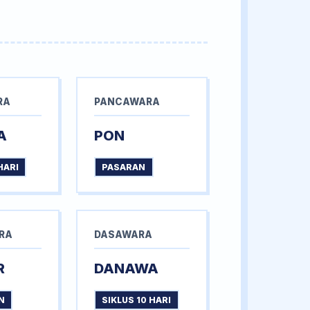
RA
PANCAWARA
A
PON
HARI
PASARAN
RA
DASAWARA
R
DANAWA
N
SIKLUS 10 HARI