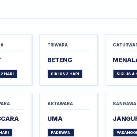
RA
TRIWARA
CATURWA
T
BETENG
MENAL
 2 HARI
SIKLUS 3 HARI
SIKLUS 4 
WARA
ASTAWARA
SANGAWA
SCARA
UMA
JANGU
HARI
PADEWAN
PADANGO