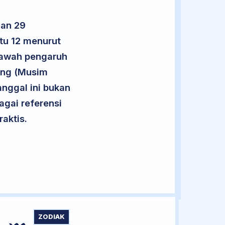
lan 29
tu 12 menurut
 bawah pengaruh
eng (Musim
Tanggal ini bukan
agai referensi
aktis.
ZODIAK