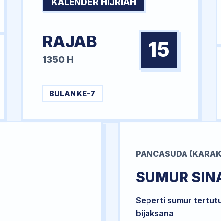
KALENDER HIJRIAH
RAJAB
15
1350 H
BULAN KE-7
PANCASUDA (KARAK
SUMUR SIN
Seperti sumur tertut
bijaksana