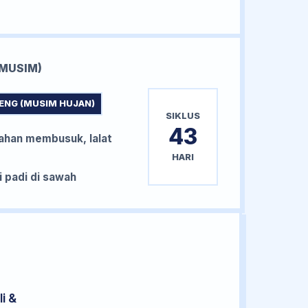
MUSIM)
ENG (MUSIM HUJAN)
SIKLUS
43
han membusuk, lalat
HARI
padi di sawah
i &