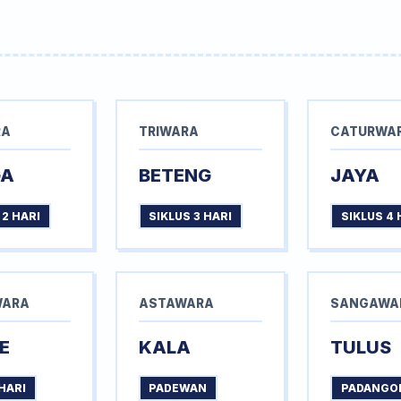
RA
TRIWARA
CATURWA
GA
BETENG
JAYA
 2 HARI
SIKLUS 3 HARI
SIKLUS 4 
WARA
ASTAWARA
SANGAWA
E
KALA
TULUS
HARI
PADEWAN
PADANGO