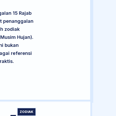
alan 15 Rajab
ut penanggalan
uh zodiak
(Musim Hujan).
ini bukan
agai referensi
aktis.
ZODIAK