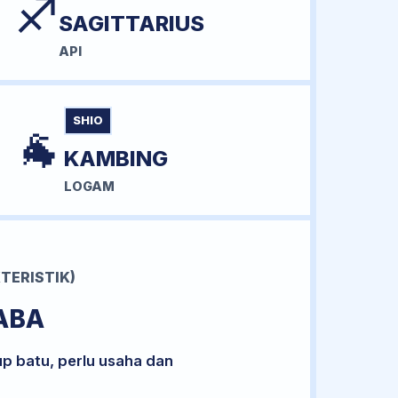
♐
SAGITTARIUS
API
SHIO
🐐
KAMBING
LOGAM
TERISTIK)
ABA
up batu, perlu usaha dan