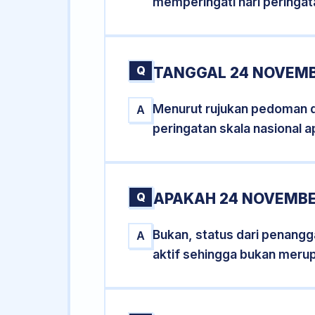
memperingati hari peringat
Q
TANGGAL 24 NOVEMB
Menurut rujukan pedoman dar
A
peringatan skala nasional a
Q
APAKAH 24 NOVEMBE
Bukan, status dari penangga
A
aktif sehingga bukan meru