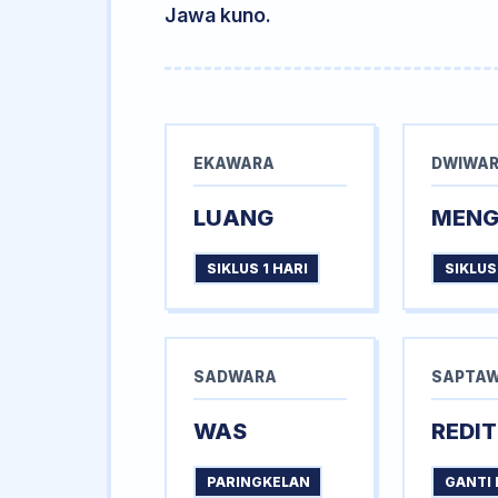
Jawa kuno.
EKAWARA
DWIWA
LUANG
MEN
SIKLUS 1 HARI
SIKLUS
SADWARA
SAPTA
WAS
REDIT
PARINGKELAN
GANTI 