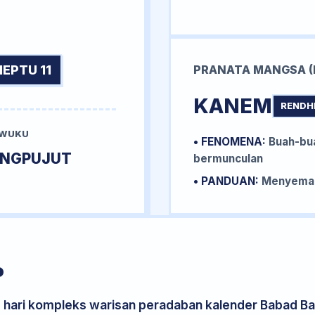
NEPTU 11
PRANATA MANGSA (
KANEM
RENDH
 WUKU
• FENOMENA:
Buah-bua
UNGPUJUT
bermunculan
• PANDUAN:
Menyemai 
P
s hari kompleks warisan peradaban kalender Babad Bal