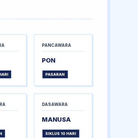
RA
PANCAWARA
PON
HARI
PASARAN
RA
DASAWARA
MANUSA
N
SIKLUS 10 HARI