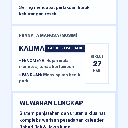
Sering mendapat perlakuan buruk,
kekurangan rezeki
PRANATA MANGSA (MUSIM)
KALIMA
LABUH (PERALIHAN)
SIKLUS
• FENOMENA:
Hujan mulai
27
menetes, tunas bertumbuh
HARI
• PANDUAN:
Menyiapkan benih
padi
WEWARAN LENGKAP
Sistem penjatahan dan urutan siklus hari
kompleks warisan peradaban kalender
Babad Bali & Jawa kuno.