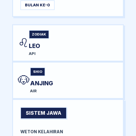
BULAN KE-0
ZODIAK
♌
LEO
API
SHIO
🐶
ANJING
AIR
SISTEM JAWA
WETON KELAHIRAN