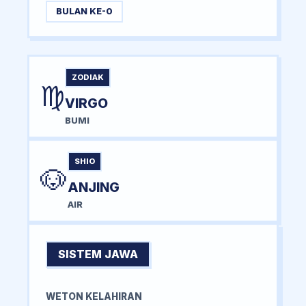
BULAN KE-0
ZODIAK
♍
VIRGO
BUMI
SHIO
🐶
ANJING
AIR
SISTEM JAWA
WETON KELAHIRAN