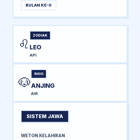
BULAN KE-0
ZODIAK
♌
LEO
API
SHIO
🐶
ANJING
AIR
SISTEM JAWA
WETON KELAHIRAN