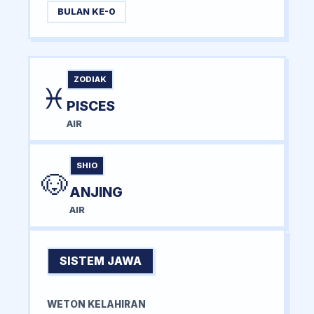
BULAN KE-0
ZODIAK
♓
PISCES
AIR
SHIO
🐶
ANJING
AIR
SISTEM JAWA
WETON KELAHIRAN