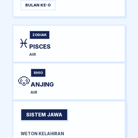
BULAN KE-0
ZODIAK
♓
PISCES
AIR
SHIO
🐶
ANJING
AIR
SISTEM JAWA
WETON KELAHIRAN