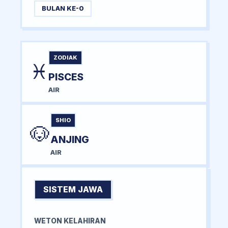
BULAN KE-0
ZODIAK
♓
PISCES
AIR
SHIO
🐶
ANJING
AIR
SISTEM JAWA
WETON KELAHIRAN