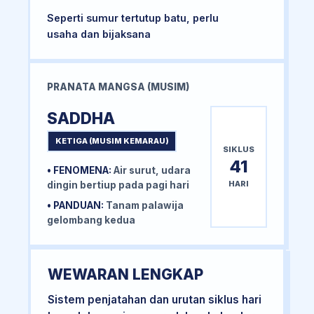
Seperti sumur tertutup batu, perlu
usaha dan bijaksana
PRANATA MANGSA (MUSIM)
SADDHA
KETIGA (MUSIM KEMARAU)
SIKLUS
41
• FENOMENA:
Air surut, udara
HARI
dingin bertiup pada pagi hari
• PANDUAN:
Tanam palawija
gelombang kedua
WEWARAN LENGKAP
Sistem penjatahan dan urutan siklus hari