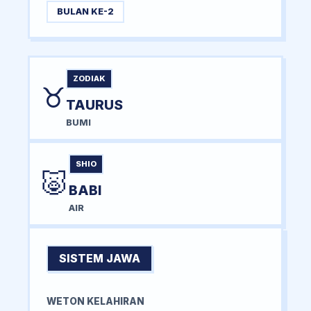
BULAN KE-2
ZODIAK
♉
TAURUS
BUMI
SHIO
🐷
BABI
AIR
SISTEM JAWA
WETON KELAHIRAN