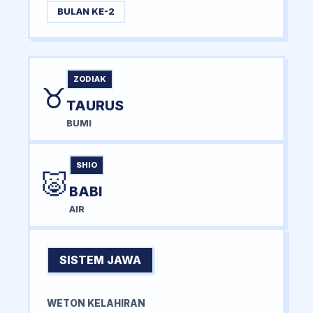
BULAN KE-2
ZODIAK
♉
TAURUS
BUMI
SHIO
🐷
BABI
AIR
SISTEM JAWA
WETON KELAHIRAN