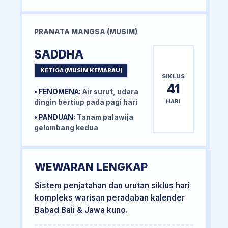
PRANATA MANGSA (MUSIM)
SADDHA
KETIGA (MUSIM KEMARAU)
SIKLUS
41
• FENOMENA:
Air surut, udara
HARI
dingin bertiup pada pagi hari
• PANDUAN:
Tanam palawija
gelombang kedua
WEWARAN LENGKAP
Sistem penjatahan dan urutan siklus hari
kompleks warisan peradaban kalender
Babad Bali & Jawa kuno.