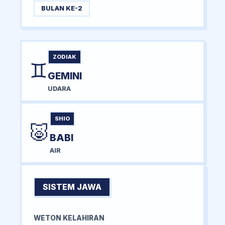
BULAN KE-2
ZODIAK
♊
GEMINI
UDARA
SHIO
🐷
BABI
AIR
SISTEM JAWA
WETON KELAHIRAN