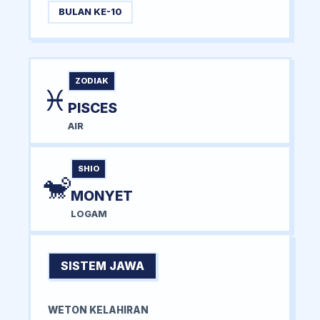
BULAN KE-10
ZODIAK
♓
PISCES
AIR
SHIO
🐒
MONYET
LOGAM
SISTEM JAWA
WETON KELAHIRAN