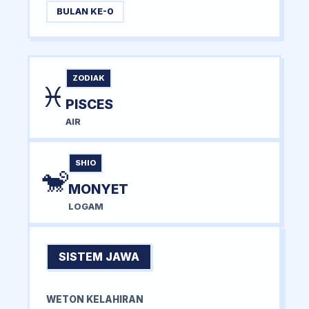
BULAN KE-0
ZODIAK
♓
PISCES
AIR
SHIO
🐒
MONYET
LOGAM
SISTEM JAWA
WETON KELAHIRAN