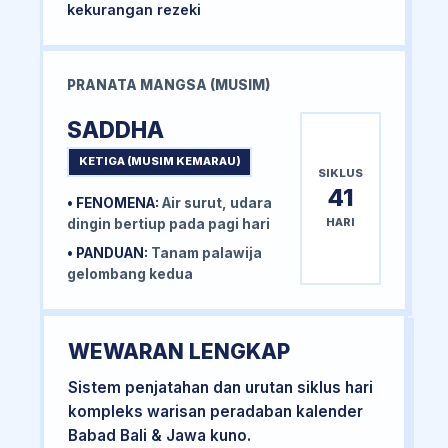
kekurangan rezeki
PRANATA MANGSA (MUSIM)
SADDHA
KETIGA (MUSIM KEMARAU)
SIKLUS
41
• FENOMENA:
Air surut, udara
HARI
dingin bertiup pada pagi hari
• PANDUAN:
Tanam palawija
gelombang kedua
WEWARAN LENGKAP
Sistem penjatahan dan urutan siklus hari
kompleks warisan peradaban kalender
Babad Bali & Jawa kuno.