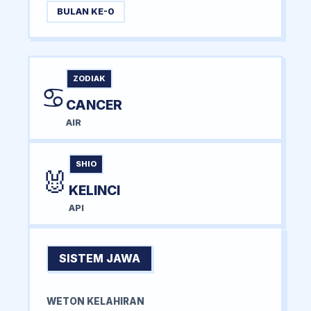
BULAN KE-0
ZODIAK
♋
CANCER
AIR
SHIO
🐰
KELINCI
API
SISTEM JAWA
WETON KELAHIRAN