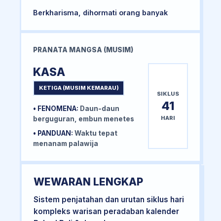
Berkharisma, dihormati orang banyak
PRANATA MANGSA (MUSIM)
KASA
KETIGA (MUSIM KEMARAU)
SIKLUS
41
• FENOMENA:
Daun-daun
HARI
berguguran, embun menetes
• PANDUAN:
Waktu tepat
menanam palawija
WEWARAN LENGKAP
Sistem penjatahan dan urutan siklus hari
kompleks warisan peradaban kalender